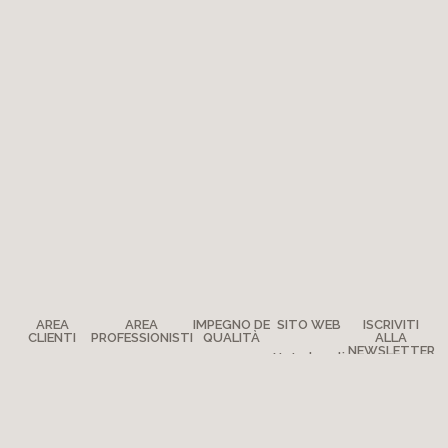
AREA
AREA
IMPEGNO DE
SITO WEB
ISCRIVITI
CLIENTI
PROFESSIONISTI
QUALITÀ
ALLA
NEWSLETTER
Note legali
Come
Stampa
Impegno
Mappa del
Contattarci
Qualità
Diventare
sito
?
Rivenditore
L’avventura
Domande
frequenti