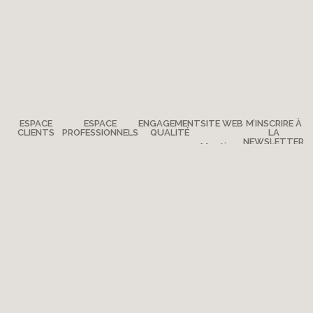
ESPACE
ESPACE
ENGAGEMENT
SITE WEB
M’INSCRIRE À
CLIENTS
PROFESSIONNELS
QUALITÉ
LA
NEWSLETTER
Mentions
Des
Devenir
La qualité
légales
questions ?
distributeur ?
Moulin Roty
Plan du
Où nous
Presse
Notre
site
trouver ?
histoire
Contactez-
nous
Moulin Roty
Copyright 2026 - Moulin Roty