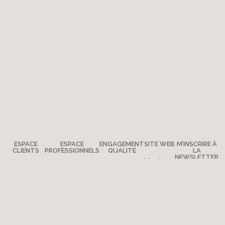
ESPACE
ESPACE
ENGAGEMENT
SITE WEB
M’INSCRIRE À
CLIENTS
PROFESSIONNELS
QUALITÉ
LA
NEWSLETTER
Mentions
Des
Devenir
La qualité
légales
questions ?
distributeur ?
Moulin Roty
Plan du
Où nous
Presse
Notre
site
trouver ?
histoire
Contactez-
nous
Moulin Roty