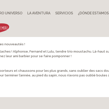
RO UNIVERSO
LA AVENTURA
SERVICIOS
¿DÓNDE ESTAMOS
IEMBRE
les nouveautés !
aches ! Alphonse, Fernand et Lulu, tendre trio moustachu. Là-haut sur l
hez leur ami barbier pour se faire pomponner !
 porteurs et chaussons pour les plus grands, sans oublier des sacs dou
 pour terminer l’année, au pied du sapin, nous n’avons pas oublié boule