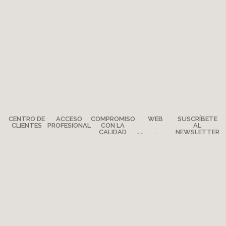
CENTRO DE
ACCESO
COMPROMISO
WEB
SUSCRÍBETE
CLIENTES
PROFESIONAL
CON LA
AL
CALIDAD
NEWSLETTER
Menciones
Preguntas
Prensa
legales
Compromiso
¿Dónde
Cómo ser
Mapa del
calidad
estamos?
distribuidor
sitio
La Aventura
Copyright 2026 - Moulin Roty