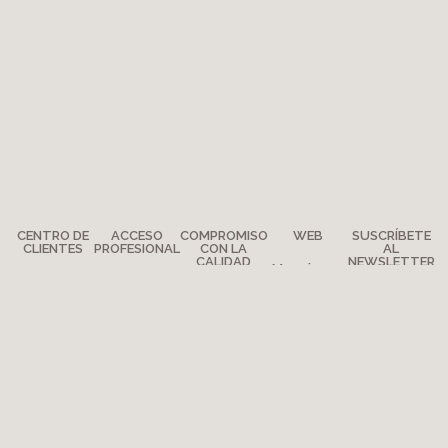
CENTRO DE
ACCESO
COMPROMISO
WEB
SUSCRÍBETE
CLIENTES
PROFESIONAL
CON LA
AL
CALIDAD
NEWSLETTER
Menciones
Preguntas
Prensa
legales
Compromiso
¿Dónde
Cómo ser
Mapa del
calidad
estamos?
distribuidor
sitio
La Aventura
Copyright 2026 - Moulin Roty