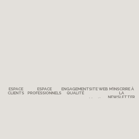
ESPACE
ESPACE
ENGAGEMENT
SITE WEB
M’INSCRIRE À
CLIENTS
PROFESSIONNELS
QUALITÉ
LA
NEWSLETTER
Mentions
Des
Devenir
La qualité
légales
questions ?
distributeur ?
Moulin Roty
Plan du
Où nous
Presse
Notre
site
trouver ?
histoire
Contactez-
nous
Moulin Roty